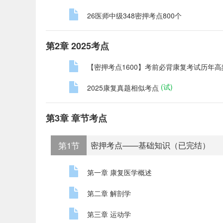
26医师中级348密押考点800个
第2章 2025考点
【密押考点1600】考前必背康复考试历年高
(试)
2025康复真题相似考点
第3章 章节考点
第1节
密押考点——基础知识（已完结）
第一章 康复医学概述
第二章 解剖学
第三章 运动学