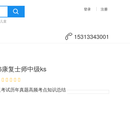
登录
注册
儿童
15313343001
6康复士师中级ks
级
复考试历年真题高频考点知识总结