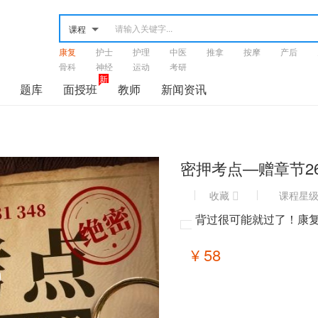
课程
康复
护士
护理
中医
推拿
按摩
产后
骨科
神经
运动
考研
新
题库
面授班
教师
新闻资讯
密押考点—赠章节2
收藏
课程星
背过很可能就过了！康
¥ 58