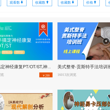
观看数
收藏数
收藏数
价格
开始学习
开始学习
1天半搞定神经康复PT/OT/ST,神经康复临床与实践工作坊全程视频vv
浏览
16013次浏览
￥299