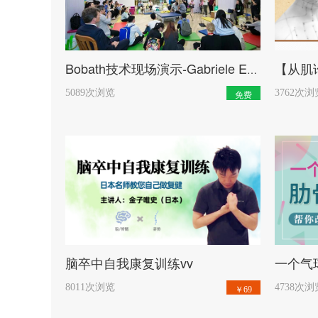
开始学习
Bobath技术现场演示-Gabriele Eckhardt女士
5089次浏览
3762次浏
免费
开始学习
脑卒中自我康复训练vv
一个气
8011次浏览
4738次浏
￥69