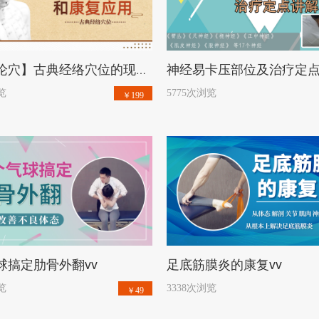
开始学习
开始学习
【从肌论穴】古典经络穴位的现代解剖分析和康复应用vv
览
5775次浏览
￥199
开始学习
开始学习
球搞定肋骨外翻vv
足底筋膜炎的康复vv
览
3338次浏览
￥49