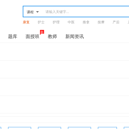
课程
康复
护士
护理
中医
推拿
按摩
产后
骨科
神经
运动
考研
新
题库
面授班
教师
新闻资讯