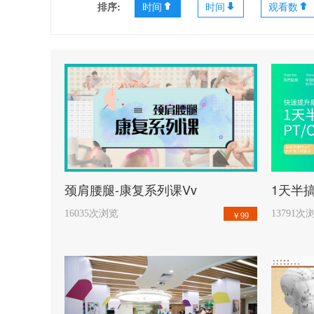
排序:
时间
时间
观看数
开始学习
颈肩腰腿-康复系列课Vv
16035次浏览
13791次
￥99