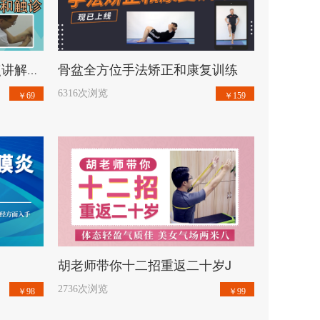
开始学习
骨盆全方位手法矫正和康复训练
神经易卡压部位及治疗定点讲解和触诊vv
6316次浏览
￥69
￥159
开始学习
胡老师带你十二招重返二十岁J
2736次浏览
￥98
￥99