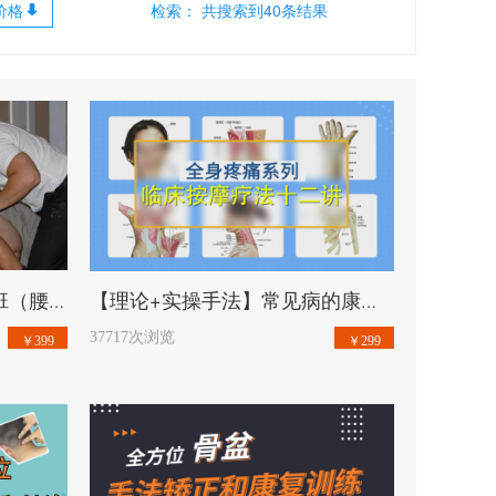
价格
检索： 共搜索到40条结果
开始学习
美式整脊-贡斯特手法培训班（腰椎+骨盆模块)vv
【理论+实操手法】常见病的康复手法实践课，基础临床按摩疗法！vv
37717次浏览
￥399
￥299