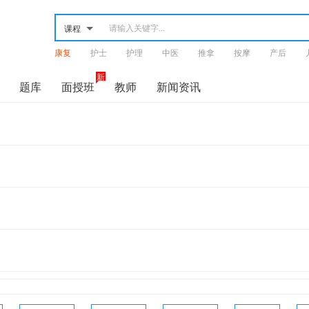
课程
康复
护士
护理
中医
推拿
按摩
产后
骨科
神经
运动
考研
新
题库
面授班
教师
新闻资讯