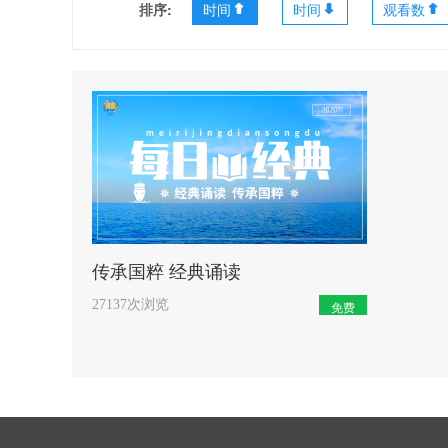
排序:
时间
时间
观看数
开始学习
传承国粹 经典诵读
27137次浏览
免费